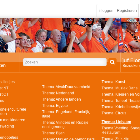
Inloggen
Registreren
juf Flo
Bezoekers
t liedjes
Thema: Kunst
Thema: Afval/Duurzaamheid
st NT
Thema: Muziek Dans
Thema: Nederland
st OT
Thema: Kleuren en V
Thema: Andere landen
jes
Thema: Toneel Theate
Thema: Egypte
Thema: Kriebelbeestje
onele/ culturele
Thema: Engeland, Frankrijk,
Thema: Circus
eden
Italië
en met kinderen
Thema: Lichaam
Thema: Vlinders en Rupsje
eweging
nooit genoeg
Thema:Voeding, Snoe
Restaurant
Thema: Bijen
endoortjes
Thema: Ziek zijn
Thema: Max en de M-monsters