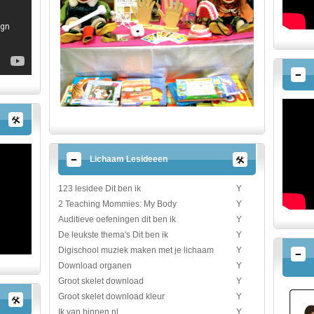
Lichaam Lesideeen
123 lesidee Dit ben ik
Y
2 Teaching Mommies: My Body
Y
Auditieve oefeningen dit ben ik
Y
De leukste thema's Dit ben ik
Y
Digischool muziek maken met je lichaam
Y
Download organen
Y
Groot skelet download
Y
Groot skelet download kleur
Y
Ik van binnen.nl
Y