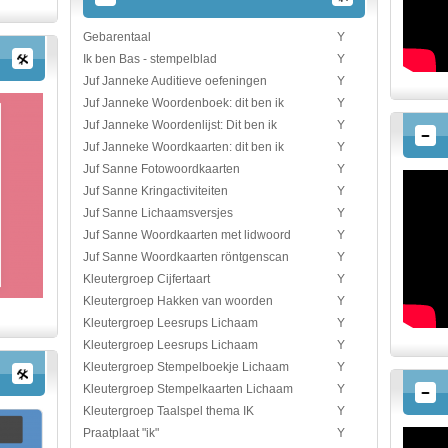
Gebarentaal
Y
Ik ben Bas - stempelblad
Y
Juf Janneke Auditieve oefeningen
Y
Juf Janneke Woordenboek: dit ben ik
Y
Juf Janneke Woordenlijst: Dit ben ik
Y
Juf Janneke Woordkaarten: dit ben ik
Y
Juf Sanne Fotowoordkaarten
Y
Juf Sanne Kringactiviteiten
Y
Juf Sanne Lichaamsversjes
Y
Juf Sanne Woordkaarten met lidwoord
Y
Juf Sanne Woordkaarten röntgenscan
Y
Kleutergroep Cijfertaart
Y
Kleutergroep Hakken van woorden
Y
Kleutergroep Leesrups Lichaam
Y
Kleutergroep Leesrups Lichaam
Y
Kleutergroep Stempelboekje Lichaam
Y
Kleutergroep Stempelkaarten Lichaam
Y
Kleutergroep Taalspel thema IK
Y
Praatplaat "ik"
Y