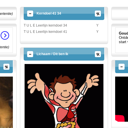
Kerndoel 41 34
ertentie)
T U L E Leerlijn kerndoel 34
Y
T U L E Leerlijn kerndoel 41
Y
Goud
Ontde
start
tentie)
Lichaam / Dit ben Ik