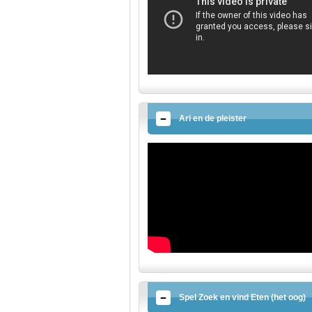
Ari en de pleister
Spel Zoek en vind Eten (het oog)