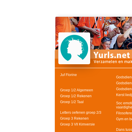
Juf Florine
Godsdiens
Godsdien
Godsdien
Groep 1/2 Algemeen
Kerst lied
Groep 1/2 Rekenen
Groep 1/2 Taal
Soc emoti
vaardigh
Letters oefenen groep 2/3
Filosofer
Groep 3 Rekenen
Gym en b
Groep 3 Vll Kimversie
Dans tuss