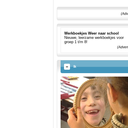
(Adv
Werkboekjes Weer naar school
Nieuwe, leerzame werkboekjes voor
groep 1 t/m 8!
(Adver
Ik