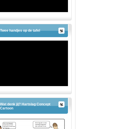
Twee handjes op de tafel
Wat denk jij? Hartslag Concept
Cartoon