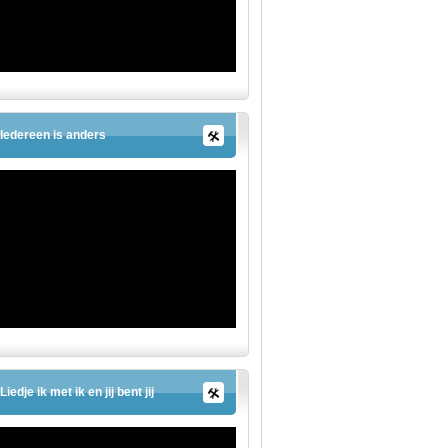
Iedereen is anders
Liedje ik met ik en jij bent jij