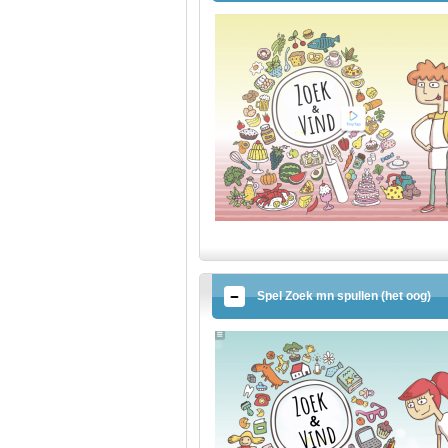
Spel Zoek mn spullen (het oog)