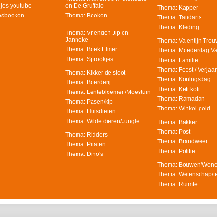
djes youtube
en De Gruffalo
Thema: Kapper
eesboeken
Thema: Boeken
Thema: Tandarts
Thema: Kleding
Thema: Vrienden Jip en
Janneke
Thema: Valentijn Tro
Thema: Boek Elmer
Thema: Moederdag V
Thema: Sprookjes
Thema: Familie
Thema: Feest / Verjaa
Thema: Kikker de sloot
Thema: Koningsdag
Thema: Boerderij
Thema: Keti koti
Thema: Lentebloemen/Moestuin
Thema: Ramadan
Thema: Pasen/kip
Thema: Winkel-geld
Thema: Huisdieren
Thema: Wilde dieren/Jungle
Thema: Bakker
Thema: Post
Thema: Ridders
Thema: Brandweer
Thema: Piraten
Thema: Politie
Thema: Dino's
Thema: Bouwen/Won
Thema: Wetenschap/t
Thema: Ruimte