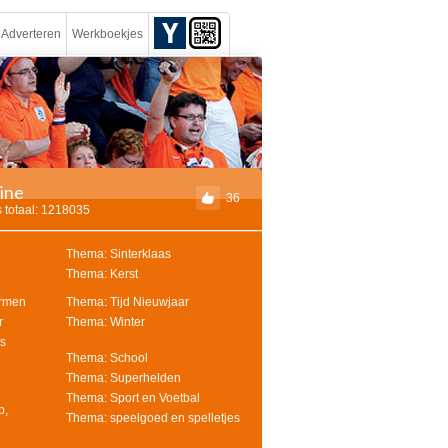
Adverteren
Werkboekjes
rine
36
 totaal: 1218035
Thema: Sinterklaas
Thema: Kerst
ormen
Thema: Tijd Nieuwjaar
r
Thema: Winter
s
Thema: School
Thema: Superhelden
Thema: Sport en Voetbal
p,
Thema: speelgoed en spelletjes