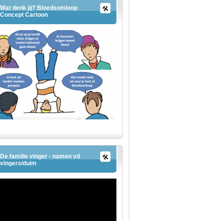
Wat denk jij? Bloedsomloop
Concept Cartoon
De familie vinger - namen vd
vingers/duim