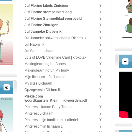
Juf Florine labels Zintuigen
Y
Juf Florine stempelblad leeg
Y
Juf Florine Stempelblad voorbeeld
Y
Juf Florine Zintuigen
Y
Juf Janneke Dit ben ik
Y
Juf Janneke ontwerpschema Dit ben ik
Y
Juf Naomi Ik
Y
Juf Sanne Lichaam
Y
Lots of LOVE Valentine Card | krokotak
Y
Makinglearningfun Bones
Y
Makinglearningfun My body
Y
Mijn lichaam – Juf Leonie
Y
My sites Lichaam
Y
Opzegversje Dit ben ik
Y
Piekie.com
Y
woordkaarten_Klein__lidwoorden.pdf
Pinterest Human Body Theme
Y
Pinterest Lichaam
Y
Pinterest mijn familie en ik allerlei
Y
Pinterest mijn lichaam 1
Y