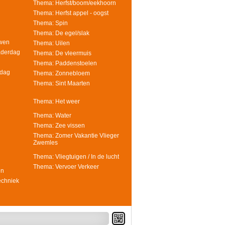
Thema: Herfst/boom/eekhoorn
Thema: Herfst appel - oogst
Thema: Spin
Thema: De egel/slak
uwen
Thema: Uilen
aderdag
Thema: De vleermuis
Thema: Paddenstoelen
rdag
Thema: Zonnebloem
Thema: Sint Maarten
Thema: Het weer
Thema: Water
Thema: Zee vissen
Thema: Zomer Vakantie Vlieger
Zwemles
Thema: Vliegtuigen / In de lucht
Thema: Vervoer Verkeer
en
echniek