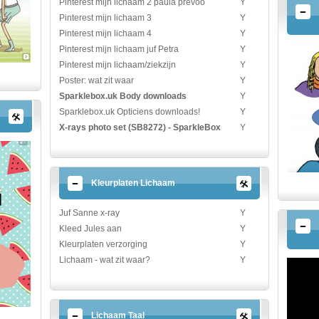
Pinterest mijn lichaam 2 paula prevoo
Y
Pinterest mijn lichaam 3
Y
Pinterest mijn lichaam 4
Y
Pinterest mijn lichaam juf Petra
Y
Pinterest mijn lichaam/ziekzijn
Y
Poster: wat zit waar
Y
Sparklebox.uk Body downloads
Y
Sparklebox.uk Opticiens downloads!
Y
X-rays photo set (SB8272) - SparkleBox
Y
Kleurplaten Lichaam
Juf Sanne x-ray
Y
Kleed Jules aan
Y
Kleurplaten verzorging
Y
Lichaam - wat zit waar?
Y
Lichaam Taal