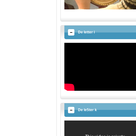
De letter i
De le5ter k