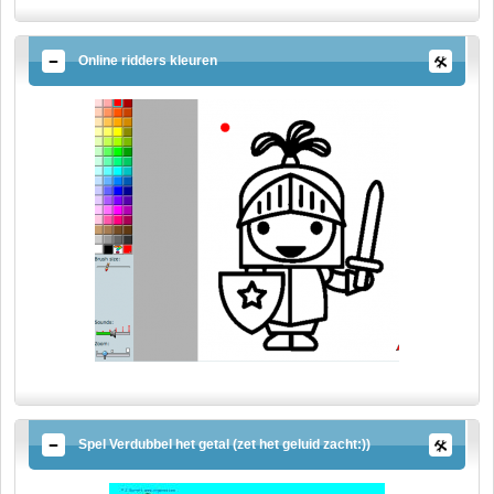
Online ridders kleuren
Spel Verdubbel het getal (zet het geluid zacht:))