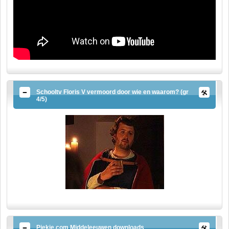
Schooltv Floris V vermoord door wie en waarom? (gr
4/5)
Piekie.com Middeleeuwen downloads