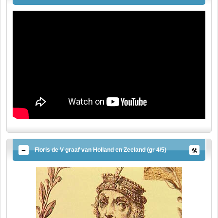
Floris de V graaf van Holland en Zeeland (gr 4/5)