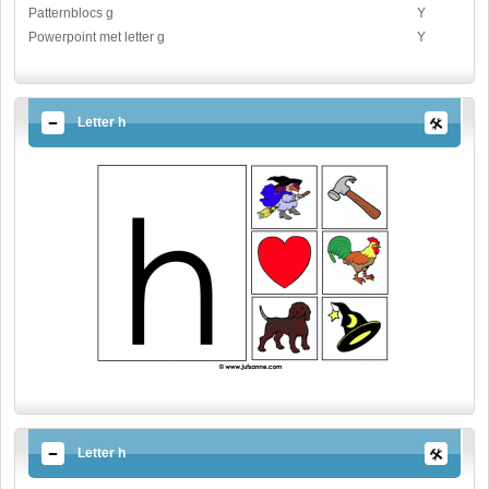
Patternblocs g
Y
Powerpoint met letter g
Y
Letter h
Letter h