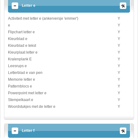
Letter e
Activiteit met letter e (ankerversje 'emmer')
Y
e
Y
Flipchart letter e
Y
Kleurblad e
Y
Kleurblad e tekst
Y
Kleurplaat letter e
Y
Kralenplank E
Y
Leesrups e
Y
Letterblad e van pen
Y
Memorie letter e
Y
Patternblocs e
Y
Powerpoint met letter e
Y
Stempelkaart e
Y
Woordstukjes met de letter e
Y
Letter f