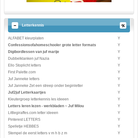
Letterkennis
ALFABET kleurplaten
Y
Confessionsofahomeschooler grote letter formats
Y
Digibordlessen van juf marije
Y
Dubbelklanken juf Nazia
Y
Ello Stoplicht letters
Y
First Palette.com
Y
Juf Janneke letters
Y
Juf Janneke Zet een streep onder beginletter
Y
Juf2juf Letterkaartjes
Y
Kleutergroep letterkennis les ideeen
Y
Letters leren lezen - werkbladen ~ Juf Milou
Y
Littlegiraffes.com letter ideeen
Y
Pinterest LETTERS
Y
Spelletje HEBBES
Y
Stempel de eerst letters v m h b z m
Y