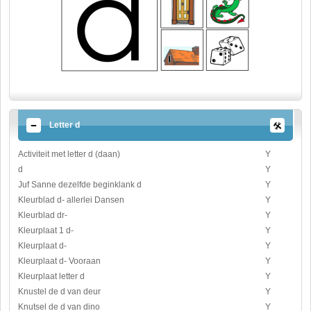
Letter d
Activiteit met letter d (daan)
Y
d
Y
Juf Sanne dezelfde beginklank d
Y
Kleurblad d- allerlei Dansen
Y
Kleurblad dr-
Y
Kleurplaat 1 d-
Y
Kleurplaat d-
Y
Kleurplaat d- Vooraan
Y
Kleurplaat letter d
Y
Knustel de d van deur
Y
Knutsel de d van dino
Y