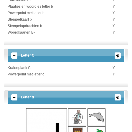
Plaatjes en woordjes letter b
Y
Powerpoint met letter b
Y
Stempelkaart b
Y
Stempelopdrachten b
Y
Woordkaarten B-
Y
Letter C
Kralenplank C
Y
Powerpoint met letter c
Y
Letter d