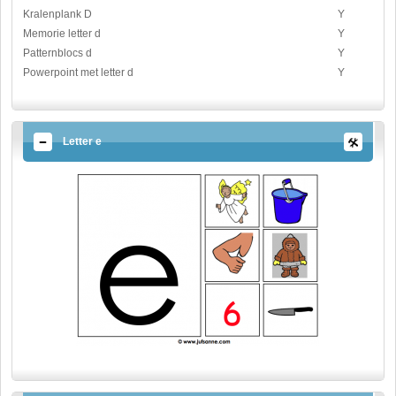
Kralenplank D
Y
Memorie letter d
Y
Patternblocs d
Y
Powerpoint met letter d
Y
Letter e