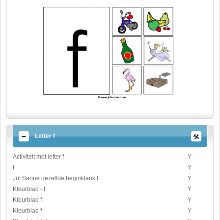
Letter f
Activiteit met letter f
Y
f
Y
Juf Sanne dezelfde beginklank f
Y
Kleurblad - f
Y
Kleurblad f-
Y
Kleurblad f-
Y