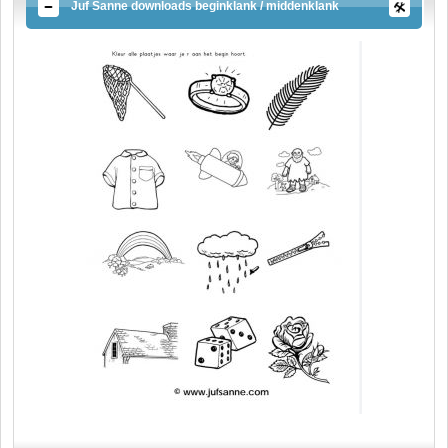
Juf Sanne downloads beginklank / middenklank