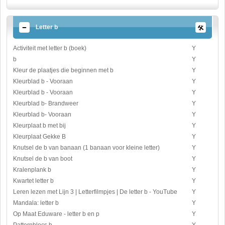
Letter b
Activiteit met letter b (boek)
Y
b
Y
Kleur de plaatjes die beginnen met b
Y
Kleurblad b - Vooraan
Y
Kleurblad b - Vooraan
Y
Kleurblad b- Brandweer
Y
Kleurblad b- Vooraan
Y
Kleurplaat b met bij
Y
Kleurplaat Gekke B
Y
Knutsel de b van banaan (1 banaan voor kleine letter)
Y
Knutsel de b van boot
Y
Kralenplank b
Y
Kwartet letter b
Y
Leren lezen met Lijn 3 | Letterfilmpjes | De letter b - YouTube
Y
Mandala: letter b
Y
Op Maat Eduware - letter b en p
Y
Patternblocs b
Y