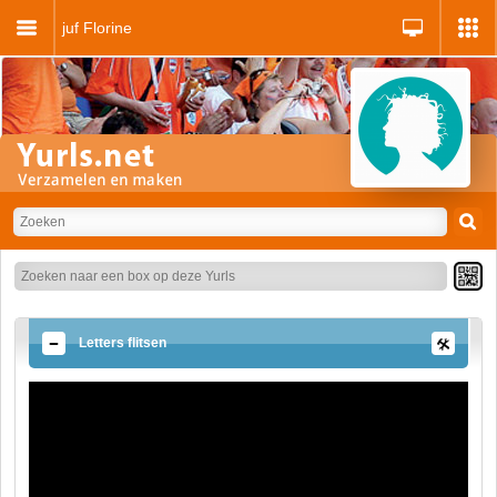
juf Florine
Letters flitsen