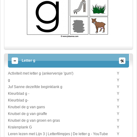
Letter g
Activiteit met letter g (ankerversje 'gum')
Y
g
Y
Juf Sanne dezelfde beginklank g
Y
Kleurblad g -
Y
Kleurblad g-
Y
Knutsel de g van gans
Y
Knutsel de g van giraffe
Y
Knutsel de g van groen en gras
Y
Kralenplank G
Y
Leren lezen met Lijn 3 | Letterfilmpjes | De letter g - YouTube
Y