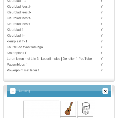
Kleurblad f- 1
Y
Kleurblad feest f-
Y
Kleurblad feest f-
Y
Kleurblad feest f-
Y
Kleurblad feest f-
Y
Kleurblad fl-
Y
Kleurblad fr-
Y
kleurplaat fr- 1
Y
Knutsel de f van flamingo
Y
Kralenplank F
Y
Leren lezen met Lijn 3 | Letterfilmpjes | De letter f - YouTube
Y
Patternblocs f
Y
Powerpoint met letter f
Y
Letter g