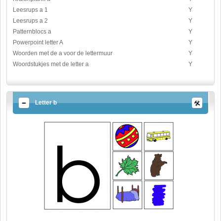
Leesrups a 1
Y
Leesrups a 2
Y
Patternblocs a
Y
Powerpoint letter A
Y
Woorden met de a voor de lettermuur
Y
Woordstukjes met de letter a
Y
Letter b