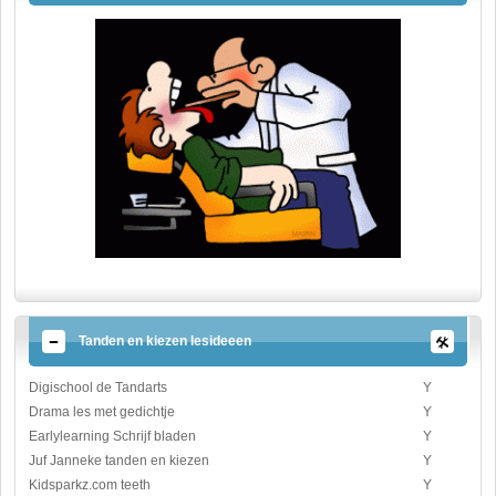
Tanden en kiezen lesideeen
Digischool de Tandarts
Y
Drama les met gedichtje
Y
Earlylearning Schrijf bladen
Y
Juf Janneke tanden en kiezen
Y
Kidsparkz.com teeth
Y