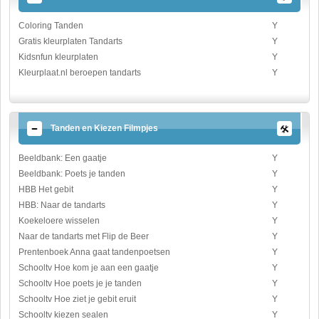
Coloring Tanden
Y
Gratis kleurplaten Tandarts
Y
Kidsnfun kleurplaten
Y
Kleurplaat.nl beroepen tandarts
Y
Tanden en Kiezen Filmpjes
Beeldbank: Een gaatje
Y
Beeldbank: Poets je tanden
Y
HBB Het gebit
Y
HBB: Naar de tandarts
Y
Koekeloere wisselen
Y
Naar de tandarts met Flip de Beer
Y
Prentenboek Anna gaat tandenpoetsen
Y
Schooltv Hoe kom je aan een gaatje
Y
Schooltv Hoe poets je je tanden
Y
Schooltv Hoe ziet je gebit eruit
Y
Schooltv kiezen sealen
Y