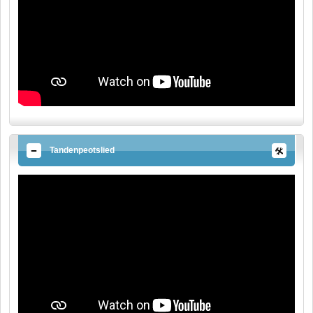
Tandenpeotslied