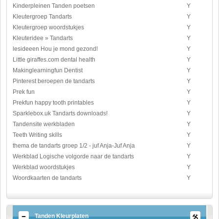
Kinderpleinen Tanden poetsen
Y
Kleutergroep Tandarts
Y
Kleutergroep woordstukjes
Y
Kleuteridee » Tandarts
Y
lesideeen Hou je mond gezond!
Y
Little giraffes.com dental health
Y
Makinglearningfun Dentist
Y
Pinterest beroepen de tandarts
Y
Prek fun
Y
Prekfun happy tooth printables
Y
Sparklebox.uk Tandarts downloads!
Y
Tandensite werkbladen
Y
Teeth Writing skills
Y
thema de tandarts groep 1/2 - juf Anja-Juf Anja
Y
Werkblad Logische volgorde naar de tandarts
Y
Werkblad woordstukjes
Y
Woordkaarten de tandarts
Y
Tanden Kleurplaten