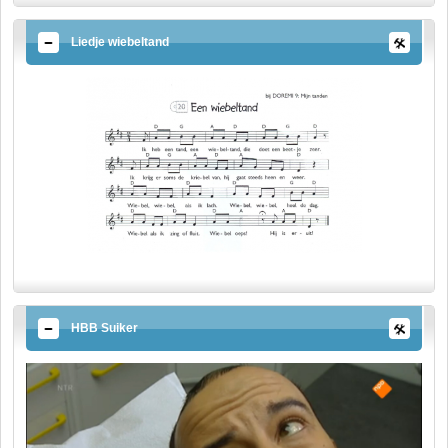
Liedje wiebeltand
HBB Suiker