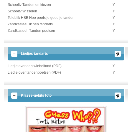
Schooltv Tanden en kiezen
Y
Schooltv Wisselen
Y
Teleblik HBB Hoe poets je goed je tanden
Y
Zandkasteel: Ik ben tandarts
Y
Zandkasteel: Tanden poetsen
Y
Liedjes tandarts
Liedje over een wiebeltand (PDF)
Y
Liedje over tandenpoetsen (PDF)
Y
Klasse-gebits foto