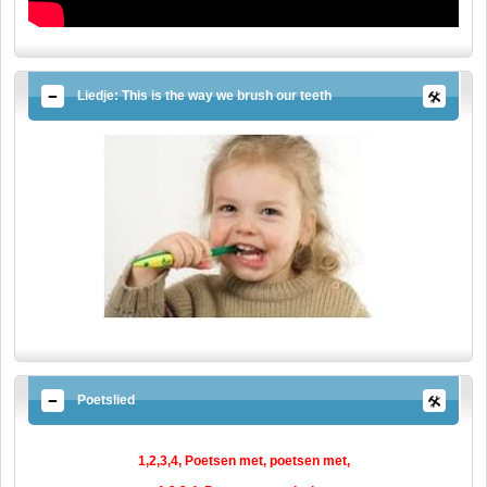
Liedje: This is the way we brush our teeth
Poetslied
1,2,3,4, Poetsen met, poetsen met,