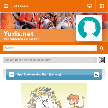
juf Florine
Spel Zoek en vind Eten (het oog)