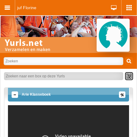
juf Florine
Arie Klasseboek