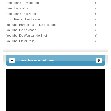
Beeldbank: Enveloppen
Y
Beeldbank: Post
Y
Beeldbank: Postzegels
Y
HBB: Post en kerstkaarten
Y
Youtube: Barbapapa 10 De postbode
Y
Youtube: De postbode
Y
Youtube: De Weg van de Brief
Y
Youtube: Pieter Post
Y
brievenbus wou niet meer