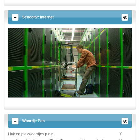
Schooltv: Internet
Woordje Pen
Hak en plakwoordjes p e n
Y