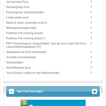
Juf Janneke Post
Y
Kleutergroep Post
Y
Kleutergroep Stempelkaarten
Y
Liedje pieter post
Y
Maak je eigen postzegel post.nl
Y
Makinglearningfun Mail
Y
Postman Pat coloring picture
Y
Postman Pat coloring picture 2
Y
PPP Chronologisch rangschikken: Gus de mus helpt Piet Post -
Y
Leermiddelendatabase PO
Sparklebox.uk Post downloads!
Y
Sunside.nl postwerkjes
Y
Vouwwerkjes
Y
Woordkaarten post
Y
Yurls Florine Letters en Het letterwinkeltje
Y
Spel Post bezorgen