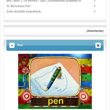
pen / kern 1 / vll kernen / Taal | Zonnewende.jouwweb.nl
Y
St. Bernardus Pen
Y
Zoek dezelfde beginklank.
Y
(Advertentie)
Pen