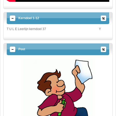
Kerndoel 1-12
T U L E Leerlijn kerndoel 37
Y
Post