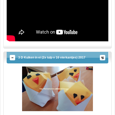
3 D Kuiken in ei (2x tulp v 16 vierkantjes) 2017