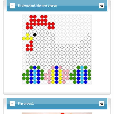
Kralenplank kip met eieren
Kip groep1