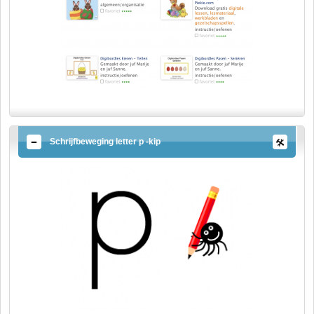
Schrijfbeweging letter p -kip