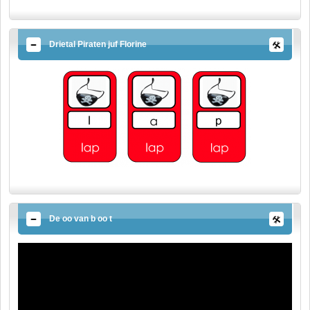
Drietal Piraten juf Florine
De oo van b oo t