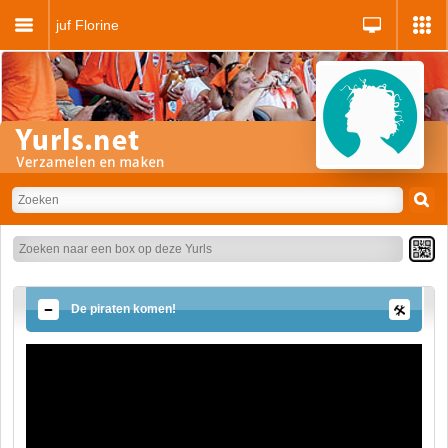
juf Florine
De piraten komen!