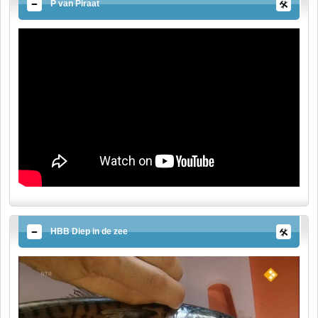
P van Piraat
HBB Diep in de zee