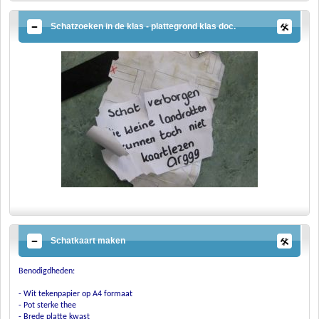
Schatzoeken in de klas - plattegrond klas doc.
Schatkaart maken
Benodigdheden:
-
Wit tekenpapier op A4 formaat
-
Pot sterke thee
-
Brede platte kwast