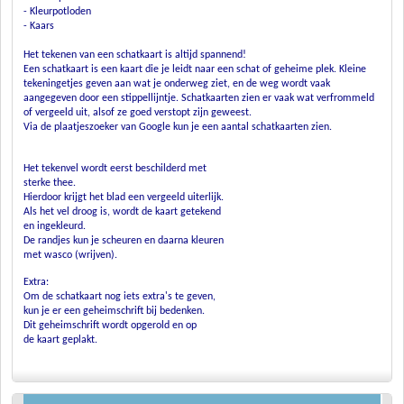
-
Kleurpotloden
-
Kaars
Het tekenen van een schatkaart is altijd spannend!
Een schatkaart is een kaart die je leidt naar een schat of geheime plek. Kleine
tekeningetjes geven aan wat je onderweg ziet, en de weg wordt vaak
aangegeven door een stippellijntje. Schatkaarten zien er vaak wat verfrommeld
of vergeeld uit, alsof ze goed verstopt zijn geweest.
Via de plaatjeszoeker van Google kun je een aantal schatkaarten zien.
Het tekenvel wordt eerst beschilderd met
sterke thee.
Hierdoor krijgt het blad een vergeeld uiterlijk.
Als het vel droog is, wordt de kaart getekend
en ingekleurd.
De randjes kun je scheuren en daarna kleuren
met wasco (wrijven).
Extra
:
Om de schatkaart nog iets extra's te geven,
kun je er een geheimschrift bij bedenken.
Dit geheimschrift wordt opgerold en op
de kaart geplakt.