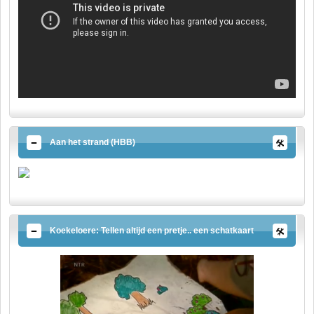
Aan het strand (HBB)
Koekeloere: Tellen altijd een pretje.. een schatkaart