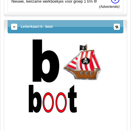
Nieuwe, leerzame werkboekjes voor groep 1 t/m 8!
(Advertentie)
Letterkaart b - boot