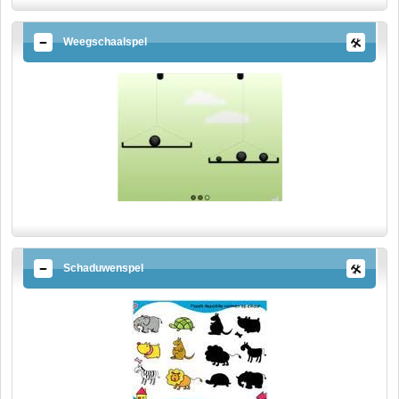
Weegschaalspel
Schaduwenspel