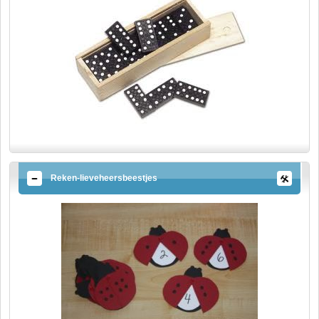
Reken-lieveheersbeestjes