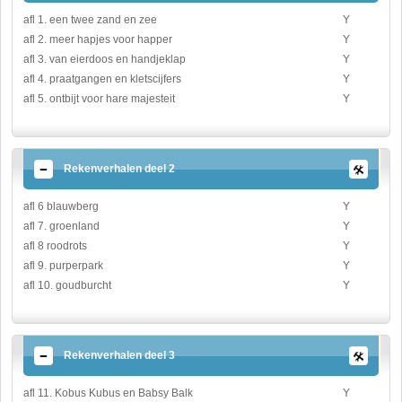
afl 1. een twee zand en zee
Y
afl 2. meer hapjes voor happer
Y
afl 3. van eierdoos en handjeklap
Y
afl 4. praatgangen en kletscijfers
Y
afl 5. ontbijt voor hare majesteit
Y
Rekenverhalen deel 2
afl 6 blauwberg
Y
afl 7. groenland
Y
afl 8 roodrots
Y
afl 9. purperpark
Y
afl 10. goudburcht
Y
Rekenverhalen deel 3
afl 11. Kobus Kubus en Babsy Balk
Y