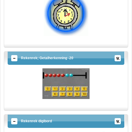
Rekenrek; Getalherkenning -20
Rekenrek digibord