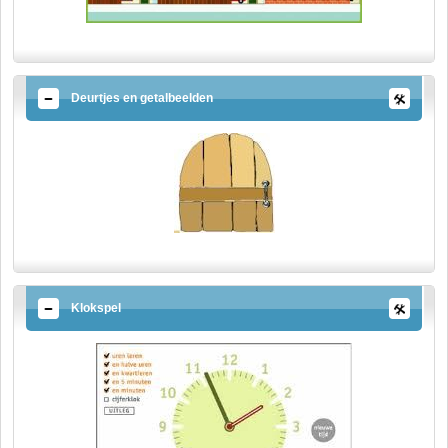
Deurtjes en getalbeelden
Klokspel