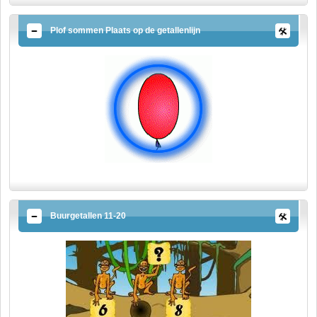
Plof sommen Plaats op de getallenlijn
Buurgetallen 11-20