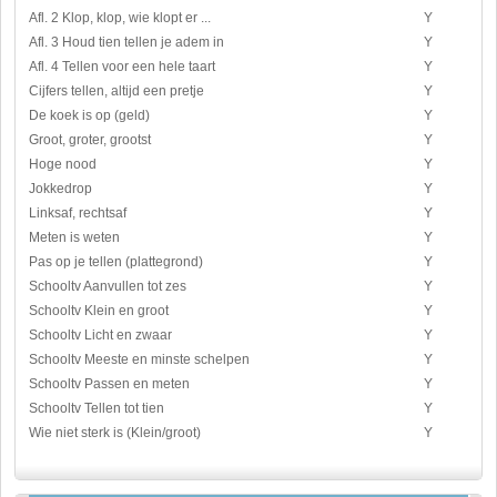
Afl. 2 Klop, klop, wie klopt er ...
Y
Afl. 3 Houd tien tellen je adem in
Y
Afl. 4 Tellen voor een hele taart
Y
Cijfers tellen, altijd een pretje
Y
De koek is op (geld)
Y
Groot, groter, grootst
Y
Hoge nood
Y
Jokkedrop
Y
Linksaf, rechtsaf
Y
Meten is weten
Y
Pas op je tellen (plattegrond)
Y
Schooltv Aanvullen tot zes
Y
Schooltv Klein en groot
Y
Schooltv Licht en zwaar
Y
Schooltv Meeste en minste schelpen
Y
Schooltv Passen en meten
Y
Schooltv Tellen tot tien
Y
Wie niet sterk is (Klein/groot)
Y