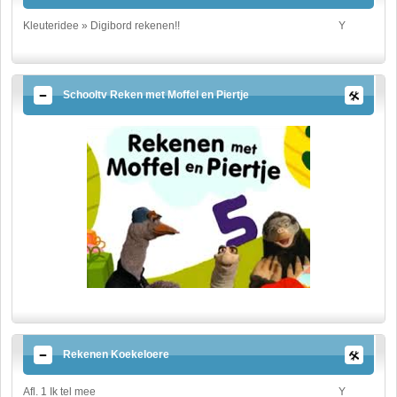
Kleuteridee » Digibord rekenen!!
Y
Schooltv Reken met Moffel en Piertje
Rekenen Koekeloere
Afl. 1 Ik tel mee
Y