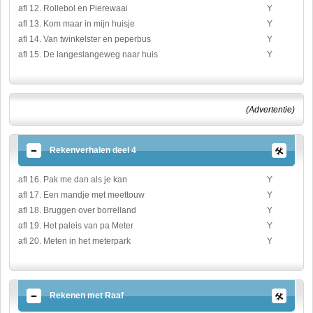
afl 12. Rollebol en Pierewaai
Y
afl 13. Kom maar in mijn huisje
Y
afl 14. Van twinkelster en peperbus
Y
afl 15. De langeslangeweg naar huis
Y
(Advertentie)
Rekenverhalen deel 4
afl 16. Pak me dan als je kan
Y
afl 17. Een mandje met meettouw
Y
afl 18. Bruggen over borrelland
Y
afl 19. Het paleis van pa Meter
Y
afl 20. Meten in het meterpark
Y
Rekenen met Raaf