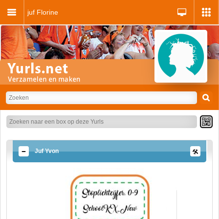
juf Florine
Juf Yvon