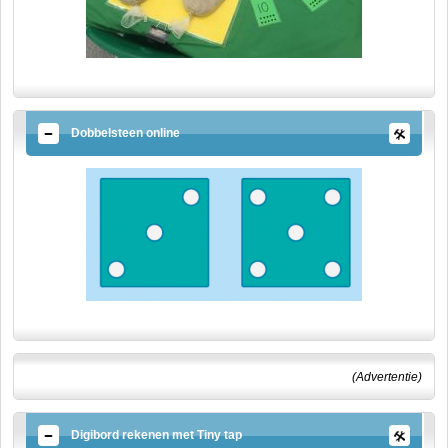
Dobbelsteen online
(Advertentie)
Digibord rekenen met Tiny tap