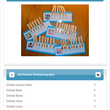
Juf Florine Drietal kaartjes
Drietal (super) Man
Y
Drietal Bieb
Y
Drietal Boek
Y
Drietal Held
Y
Drietal Lees
Y