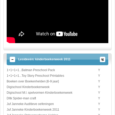
Lesideeën: kinderboekenweek 2011
1+1+1=1...Batman Preschool Pack
Y
1+1+1=1...Toy Story Preschool Printables
Y
Boeken over Boekenhelden [6-9 jaar]
Y
Digischool Kinderboekenweek
Y
Digischool M.I. spelvormen Kinderboekenweek
Y
Dltk Spider-man craft
Y
Juf Janneke Auditieve oefeningen
Y
Juf Janneke Kinderboekenweek 2011
Y