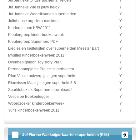
Juf Janneke Ontwerpschema Helden
Y
Juf Janneke Wie is jouw held?
Y
Juf Janneke Woordkaarten superhelden
Y
Juliahouse.org Hero-maskers!
Y
Kinderpleinen KBW 2011
Y
Kleutergroep kinderboekenweek
Y
Kleutergroep Superhero PDF
Y
Liedjes en liedteksten over superhelden Meester Bart
Y
Mysites Kinderboekenweek 2011
Y
Overthebigmoon Toy story PreK
Y
Perenboompje.be Project superhelden
Y
Rian Visser ontwerp je eigen superheld
Y
Rianvisser Maak je eigen superheld 3-8
Y
Sparklebox.uk Superhero downloads!
Y
Veetje.be Boekenlegger
Y
Woordzoeker kinderboekenweek
Y
Yurls kinderboekenweek 2011
Y
Juf Florine Wasknijperkaarten superhelden (Klik)