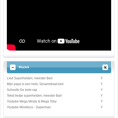
Muziek
Lied Superhelden, meester Bart
Y
Mijn papa is een held, Sesamstraat-lied
Y
Schooltv De bieb-rap
Y
Tekst liedje superhelden, meester Bart
Y
Youtube Mega Mindy & Mega Toby
Y
Youtube Minidisco - Superman
Y