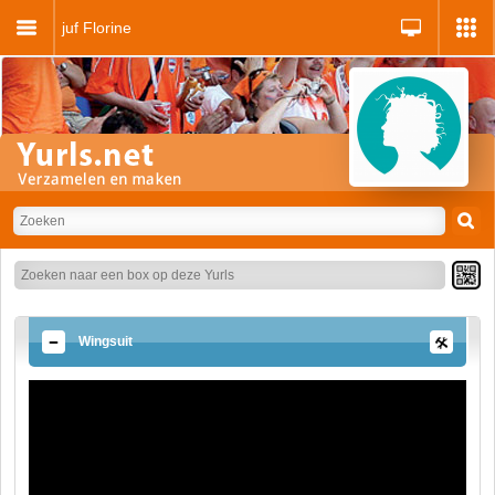
juf Florine
Wingsuit