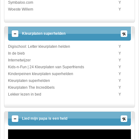
Symbaloo.com
Y
Woeste Willem
Y
Kleurplaten superhelden
Digischool: Letter kleurplaten helden
Y
In de bieb
Y
Internetwijzer
Y
Kids-n-Fun | 24 Kleurplaten van Superfriends
Y
Kinderpeinen kleurplaten superhelden
Y
Kleurplaten superhelden
Y
Kleurplaten The Incredibels
Y
Lekker lezen in bed
Y
Lied mijn papa is een held