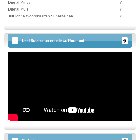
Drietal Mindy
Y
Drietal Muis
Y
JufFlorine Woordkaarten Superhelden
Y
Lied Superman minidisco Roompot!