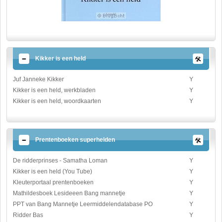
Kikker is een held
Juf Janneke Kikker
Y
Kikker is een held, werkbladen
Y
Kikker is een held, woordkaarten
Y
Prentenboeken superhelden
De ridderprinses - Samatha Loman
Y
Kikker is een held (You Tube)
Y
Kleuterportaal prentenboeken
Y
Mathildesboek Lesideeen Bang mannetje
Y
PPT van Bang Mannetje Leermiddelendatabase PO
Y
Ridder Bas
Y