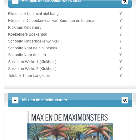
Filmpjes kinderboekenweek 2011
Filmdoc. Ik ben echt niet bang
Y
Filmpie.nl De boekenkast van Buurman en buurman
Y
Klokhuis Kinderjury
Y
Koekeloere Boekenbal
Y
Schooltv Kinderboekenwinkel
Y
Schooltv Naar de bibliotheek
Y
Schooltv Naar de bieb
Y
Suske en Wiske 1 (Klokhuis)
Y
Suske en Wiske 2 (Klokhuis)
Y
Teleblik: Pippi Langkous
Y
Max en de maximonsters