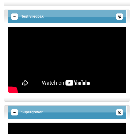
Test vliegpak
Supergrover