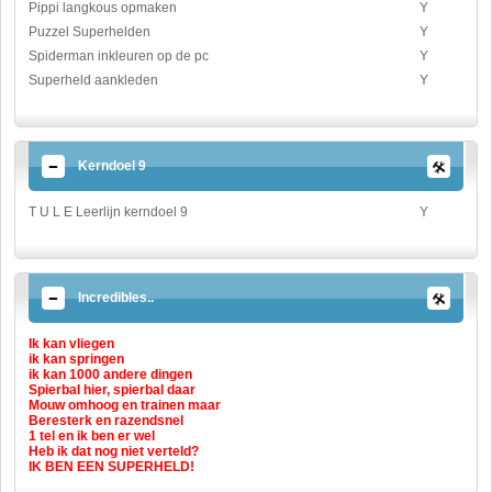
Pippi langkous opmaken
Y
Puzzel Superhelden
Y
Spiderman inkleuren op de pc
Y
Superheld aankleden
Y
Kerndoel 9
T U L E Leerlijn kerndoel 9
Y
Incredibles..
Ik kan vliegen
ik kan springen
ik kan 1000 andere dingen
Spierbal hier, spierbal daar
Mouw omhoog en trainen maar
Beresterk en razendsnel
1 tel en ik ben er wel
Heb ik dat nog niet verteld?
IK BEN EEN SUPERHELD!