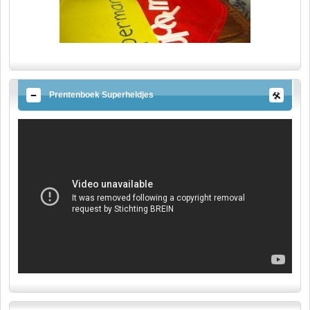
Prentenboek Superheldjes