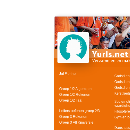
Juf Florine
Godsdiens
Godsdien
Godsdien
Groep 1/2 Algemeen
Kerst lied
Groep 1/2 Rekenen
Groep 1/2 Taal
Soc emoti
vaardigh
Letters oefenen groep 2/3
Filosofer
Groep 3 Rekenen
Gym en b
Groep 3 Vll Kimversie
Dans tuss