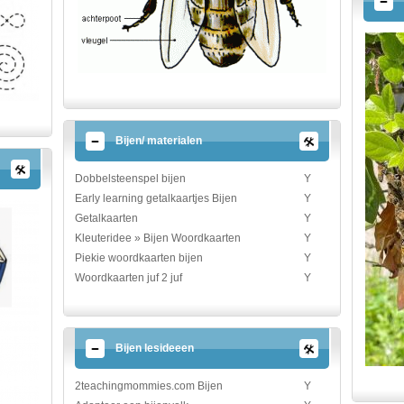
Bijen/ materialen
Dobbelsteenspel bijen
Y
Early learning getalkaartjes Bijen
Y
Getalkaarten
Y
Kleuteridee » Bijen Woordkaarten
Y
Piekie woordkaarten bijen
Y
Woordkaarten juf 2 juf
Y
Bijen lesideeen
2teachingmommies.com Bijen
Y