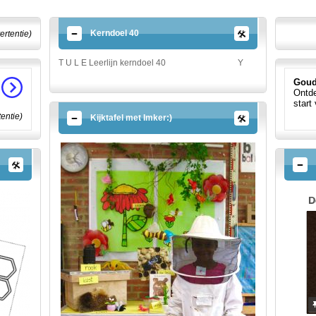
Kerndoel 40
ertentie)
T U L E Leerlijn kerndoel 40
Y
Goud
Ontde
start
tentie)
Kijktafel met Imker:)