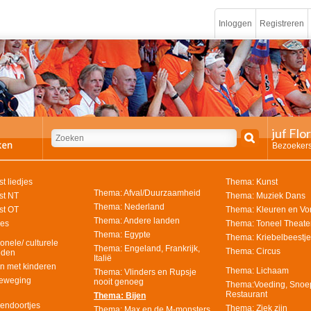
Inloggen
Registreren
juf Flo
Bezoekers
t liedjes
Thema: Kunst
Thema: Afval/Duurzaamheid
st NT
Thema: Muziek Dans
Thema: Nederland
st OT
Thema: Kleuren en V
Thema: Andere landen
jes
Thema: Toneel Theate
Thema: Egypte
Thema: Kriebelbeestje
onele/ culturele
Thema: Engeland, Frankrijk,
Thema: Circus
eden
Italië
en met kinderen
Thema: Lichaam
Thema: Vlinders en Rupsje
eweging
nooit genoeg
Thema:Voeding, Snoe
Restaurant
Thema: Bijen
endoortjes
Thema: Ziek zijn
Thema: Max en de M-monsters