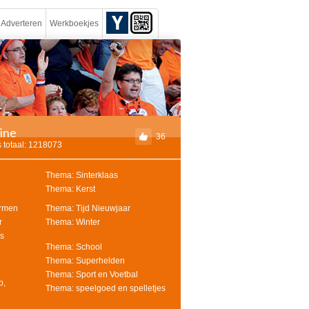
Adverteren
Werkboekjes
rine
36
 totaal: 1218073
Thema: Sinterklaas
Thema: Kerst
ormen
Thema: Tijd Nieuwjaar
r
Thema: Winter
s
Thema: School
Thema: Superhelden
Thema: Sport en Voetbal
p,
Thema: speelgoed en spelletjes