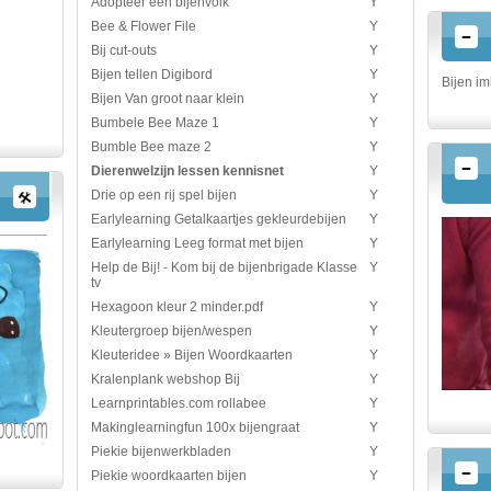
Adopteer een bijenvolk
Y
Bee & Flower File
Y
Bij cut-outs
Y
Bijen tellen Digibord
Y
Bijen im
Bijen Van groot naar klein
Y
Bumbele Bee Maze 1
Y
Bumble Bee maze 2
Y
Dierenwelzijn lessen kennisnet
Y
Drie op een rij spel bijen
Y
Earlylearning Getalkaartjes gekleurdebijen
Y
Earlylearning Leeg format met bijen
Y
Help de Bij! - Kom bij de bijenbrigade Klasse
Y
tv
Hexagoon kleur 2 minder.pdf
Y
Kleutergroep bijen/wespen
Y
Kleuteridee » Bijen Woordkaarten
Y
Kralenplank webshop Bij
Y
Learnprintables.com rollabee
Y
Makinglearningfun 100x bijengraat
Y
Piekie bijenwerkbladen
Y
Piekie woordkaarten bijen
Y