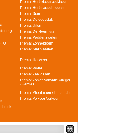
Thema: Herfst/boom/eekhoorn
Thema: Herfst appel - oogst
Thema: Spin
Thema: De egel/slak
uwen
Thema: Uilen
aderdag
Thema: De vleermuis
Thema: Paddenstoelen
rdag
Thema: Zonnebloem
Thema: Sint Maarten
Thema: Het weer
Thema: Water
Thema: Zee vissen
Thema: Zomer Vakantie Vlieger
Zwemles
Thema: Vliegtuigen / In de lucht
Thema: Vervoer Verkeer
en
echniek