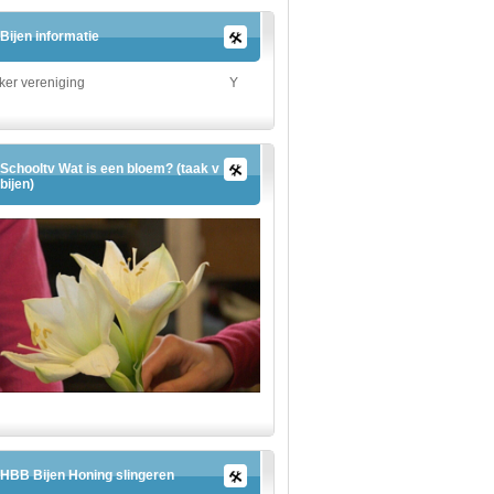
Bijen informatie
ker vereniging
Y
Schooltv Wat is een bloem? (taak v
bijen)
HBB Bijen Honing slingeren