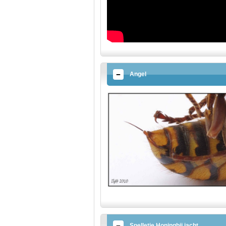
Angel
Spelletje Honingbij jacht