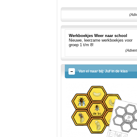
(Adv
Werkboekjes Weer naar school
Nieuwe, leerzame werkboekjes voor
groep 1 t/m 8!
(Adver
Van ei naar bij: Juf in de klas