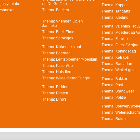
djes youtube
en De Gruffalo
Thema: Kapper
eesboeken
Thema: Boeken
Thema: Tandarts
Thema: Kleding
Thema: Vrienden Jip en
Janneke
Thema: Valentijn Tro
Thema: Boek Elmer
Thema: Moederdag V
Thema: Sprookjes
Thema: Familie
Thema: Feest / Verjaa
Thema: Kikker de sloot
Thema: Koningsdag
Thema: Boerderij
Thema: Keti koti
Thema: Lentebloemen/Moestuin
Thema: Ramadan
Thema: Pasen/kip
Thema: Winkel-geld
Thema: Huisdieren
Thema: Wilde dieren/Jungle
Thema: Bakker
Thema: Post
Thema: Ridders
Thema: Brandweer
Thema: Piraten
Thema: Politie
Thema: Dino's
Thema: Bouwen/Won
Thema: Wetenschap/t
Thema: Ruimte