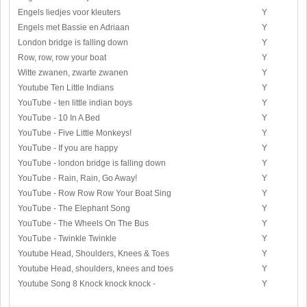
Engels liedjes voor kleuters
Y
Engels met Bassie en Adriaan
Y
London bridge is falling down
Y
Row, row, row your boat
Y
Witte zwanen, zwarte zwanen
Y
Youtube Ten Little Indians
Y
YouTube - ten little indian boys
Y
YouTube - 10 In A Bed
Y
YouTube - Five Little Monkeys!
Y
YouTube - If you are happy
Y
YouTube - london bridge is falling down
Y
YouTube - Rain, Rain, Go Away!
Y
YouTube - Row Row Row Your Boat Sing
Y
YouTube - The Elephant Song
Y
YouTube - The Wheels On The Bus
Y
YouTube - Twinkle Twinkle
Y
Youtube Head, Shoulders, Knees & Toes
Y
Youtube Head, shoulders, knees and toes
Y
Youtube Song 8 Knock knock knock -
Y