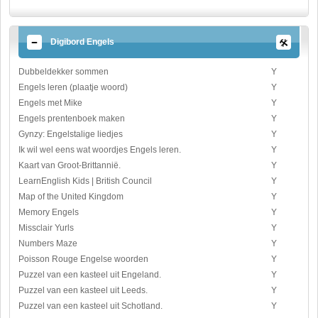
Digibord Engels
Dubbeldekker sommen
Y
Engels leren (plaatje woord)
Y
Engels met Mike
Y
Engels prentenboek maken
Y
Gynzy: Engelstalige liedjes
Y
Ik wil wel eens wat woordjes Engels leren.
Y
Kaart van Groot-Brittannië.
Y
LearnEnglish Kids | British Council
Y
Map of the United Kingdom
Y
Memory Engels
Y
Missclair Yurls
Y
Numbers Maze
Y
Poisson Rouge Engelse woorden
Y
Puzzel van een kasteel uit Engeland.
Y
Puzzel van een kasteel uit Leeds.
Y
Puzzel van een kasteel uit Schotland.
Y