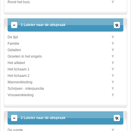
Rond het huis
Y
1 Luister naar de uitspraak
De tijd
Y
Familie
Y
Getallen
Y
Groeten in het engels
Y
Het alfabet
Y
Het lichaam 1
Y
Het lichaam 2
Y
Mannenkleding
Y
Schrijven - interpunctie
Y
Vrouwenkleding
Y
2 Luister naar de uitspraak
De ruimte
Y