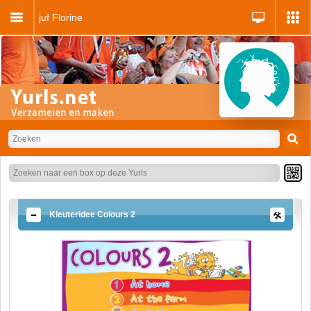
juf Florine
Kleuteridee Colours 2