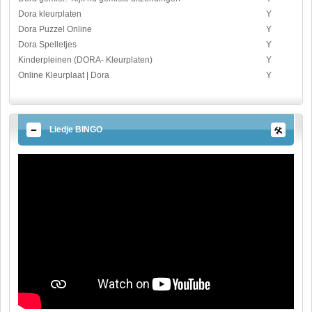
Dora kleurplaten
Y
Dora Puzzel Online
Y
Dora Spelletjes
Y
Kinderpleinen (DORA- Kleurplaten)
Y
Online Kleurplaat | Dora
Y
Liedje BINGO