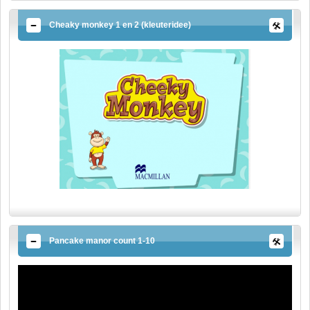
Cheaky monkey 1 en 2 (kleuteridee)
Pancake manor count 1-10