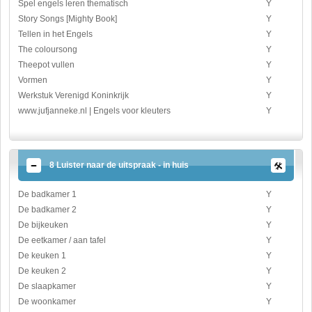
Spel engels leren thematisch
Y
Story Songs [Mighty Book]
Y
Tellen in het Engels
Y
The coloursong
Y
Theepot vullen
Y
Vormen
Y
Werkstuk Verenigd Koninkrijk
Y
www.jufjanneke.nl | Engels voor kleuters
Y
8 Luister naar de uitspraak - in huis
De badkamer 1
Y
De badkamer 2
Y
De bijkeuken
Y
De eetkamer / aan tafel
Y
De keuken 1
Y
De keuken 2
Y
De slaapkamer
Y
De woonkamer
Y