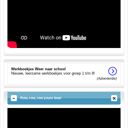
Werkboekjes Weer naar school
Nieuwe, leerzame werkboekjes voor groep 1 t/m 8!
(Advertentie)
Row, row, row youre boat