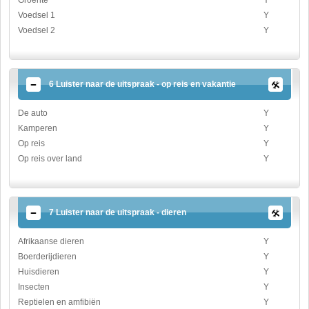
Voedsel 1
Y
Voedsel 2
Y
6 Luister naar de uitspraak - op reis en vakantie
De auto
Y
Kamperen
Y
Op reis
Y
Op reis over land
Y
7 Luister naar de uitspraak - dieren
Afrikaanse dieren
Y
Boerderijdieren
Y
Huisdieren
Y
Insecten
Y
Reptielen en amfibiën
Y