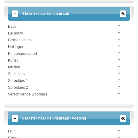
4 Luister naar de uitspraak
Baby
Y
De bouw
Y
Gereedschap
Y
Het leger
Y
Kinderspeelgoed
Y
Kunst
Y
Muziek
Y
Spelletjes
Y
Sprookjes 1
Y
Sprookjes 2
Y
Verschillende woordjes
Y
5 Luister naar de uitspraak - voeding
Fruit
Y
Groente
Y