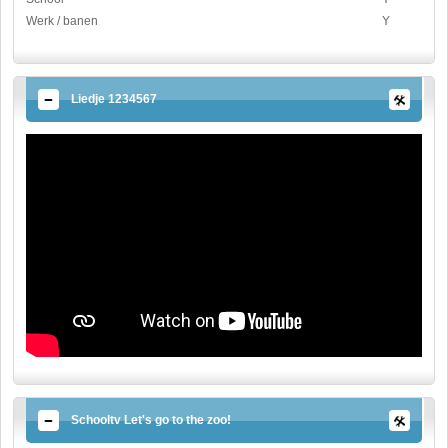
Werk / banen
Y
Liedje 1234567
Schooltv Let's go to the zoo!