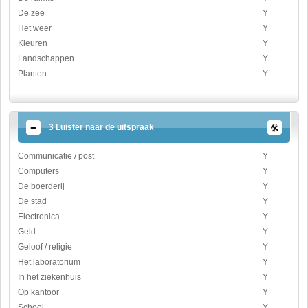
De zee
Y
Het weer
Y
Kleuren
Y
Landschappen
Y
Planten
Y
3 Luister naar de uitspraak
Communicatie / post
Y
Computers
Y
De boerderij
Y
De stad
Y
Electronica
Y
Geld
Y
Geloof / religie
Y
Het laboratorium
Y
In het ziekenhuis
Y
Op kantoor
Y
School
Y