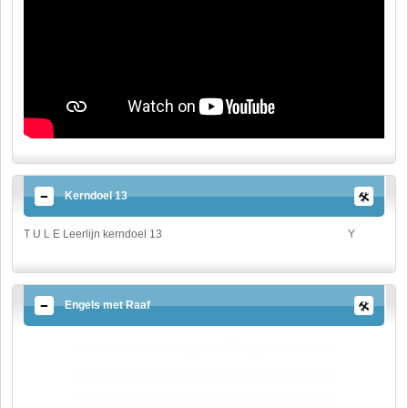
Kerndoel 13
T U L E Leerlijn kerndoel 13
Y
Engels met Raaf