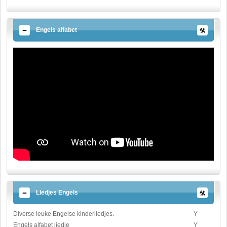
Engels alfabet
Liedjes Engels
Diverse leuke Engelse kinderliedjes.
Y
Engels alfabet liedje
Y